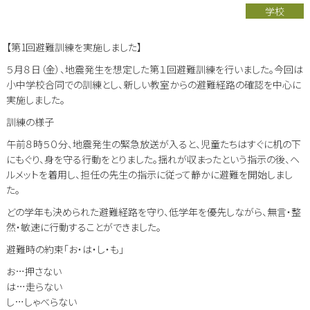
学校
【第1回避難訓練を実施しました】
５月８日（金）、地震発生を想定した第１回避難訓練を行いました。今回は
小中学校合同での訓練とし、新しい教室からの避難経路の確認を中心に
実施しました。
訓練の様子
午前８時５０分、地震発生の緊急放送が入ると、児童たちはすぐに机の下
にもぐり、身を守る行動をとりました。揺れが収まったという指示の後、ヘ
ルメットを着用し、担任の先生の指示に従って静かに避難を開始しまし
た。
どの学年も決められた避難経路を守り、低学年を優先しながら、無言・整
然・敏速に行動することができました。
避難時の約束「お・は・し・も」
お…押さない
は…走らない
し…しゃべらない